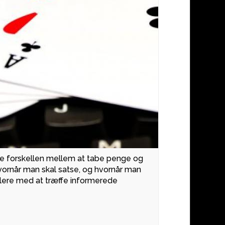
ære forskellen mellem at tabe penge og
hvornår man skal satse, og hvornår man
llere med at træffe informerede