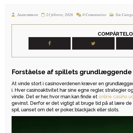
Juancmmora
23 febrero, 2026
0 Comentarios
Sin Catego
Forståelse af spillets grundlæggende
At vinde stort i casinoverdenen kræver en grundlæggen
i. Hver casinoaktivitet har sine egne regler, strategier 
vinde. Det er her, hvor man kan finde et
online casino u
gevinst. Derfor er det vigtigt at bruge tid på at lære de
spil, uanset om det er poker, blackjack eller slots.