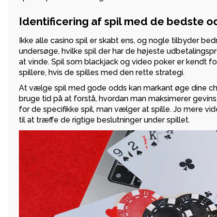
Identificering af spil med de bedste 
Ikke alle casino spil er skabt ens, og nogle tilbyder be
undersøge, hvilke spil der har de højeste udbetaling
at vinde. Spil som blackjack og video poker er kendt f
spillere, hvis de spilles med den rette strategi.
At vælge spil med gode odds kan markant øge dine chan
bruge tid på at forstå, hvordan man maksimerer gevinst
for de specifikke spil, man vælger at spille. Jo mere v
til at træffe de rigtige beslutninger under spillet.