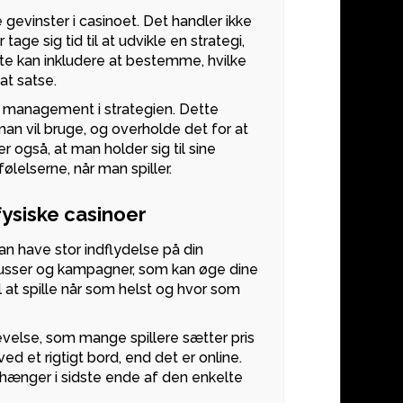
 gevinster i casinoet. Det handler ikke
ge sig tid til at udvikle en strategi,
ette kan inkludere at bestemme, hvilke
at satse.
ll management i strategien. Dette
an vil bruge, og overholde det for at
 også, at man holder sig til sine
ølelserne, når man spiller.
fysiske casinoer
n have stor indflydelse på din
onusser og kampagner, som kan øge dine
il at spille når som helst og hvor som
evelse, som mange spillere sætter pris
d et rigtigt bord, end det er online.
hænger i sidste ende af den enkelte