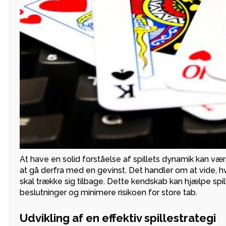
At have en solid forståelse af spillets dynamik kan v
at gå derfra med en gevinst. Det handler om at vide, 
skal trække sig tilbage. Dette kendskab kan hjælpe spi
beslutninger og minimere risikoen for store tab.
Udvikling af en effektiv spillestrategi