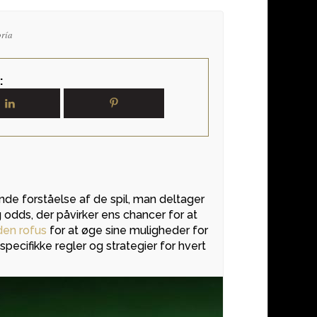
ría
de forståelse af de spil, man deltager
og odds, der påvirker ens chancer for at
den rofus
for at øge sine muligheder for
 specifikke regler og strategier for hvert