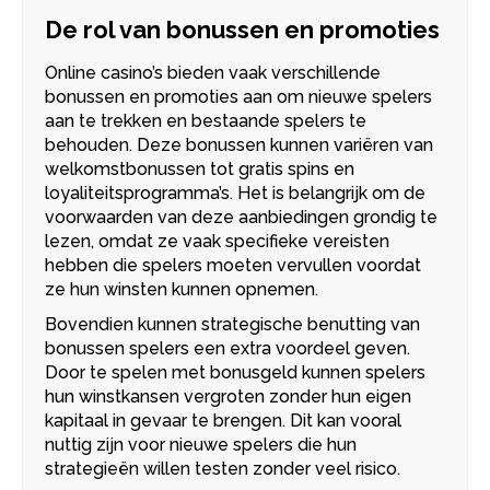
De rol van bonussen en promoties
Online casino’s bieden vaak verschillende
bonussen en promoties aan om nieuwe spelers
aan te trekken en bestaande spelers te
behouden. Deze bonussen kunnen variëren van
welkomstbonussen tot gratis spins en
loyaliteitsprogramma’s. Het is belangrijk om de
voorwaarden van deze aanbiedingen grondig te
lezen, omdat ze vaak specifieke vereisten
hebben die spelers moeten vervullen voordat
ze hun winsten kunnen opnemen.
Bovendien kunnen strategische benutting van
bonussen spelers een extra voordeel geven.
Door te spelen met bonusgeld kunnen spelers
hun winstkansen vergroten zonder hun eigen
kapitaal in gevaar te brengen. Dit kan vooral
nuttig zijn voor nieuwe spelers die hun
strategieën willen testen zonder veel risico.