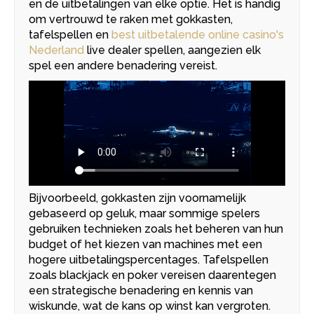
en de uitbetalingen van elke optie. Het is handig
om vertrouwd te raken met gokkasten,
tafelspellen en
best uitbetalende online casino's
Nederland
live dealer spellen, aangezien elk
spel een andere benadering vereist.
Bijvoorbeeld, gokkasten zijn voornamelijk
gebaseerd op geluk, maar sommige spelers
gebruiken technieken zoals het beheren van hun
budget of het kiezen van machines met een
hogere uitbetalingspercentages. Tafelspellen
zoals blackjack en poker vereisen daarentegen
een strategische benadering en kennis van
wiskunde, wat de kans op winst kan vergroten.