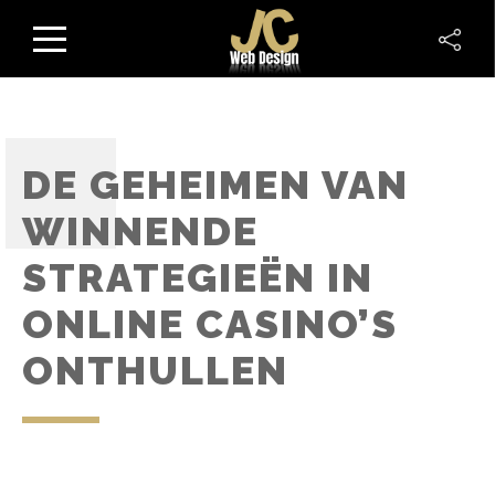
DE GEHEIMEN VAN
WINNENDE
STRATEGIEËN IN
ONLINE CASINO’S
ONTHULLEN