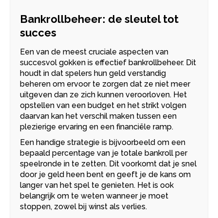
Bankrollbeheer: de sleutel tot
succes
Een van de meest cruciale aspecten van
succesvol gokken is effectief bankrollbeheer. Dit
houdt in dat spelers hun geld verstandig
beheren om ervoor te zorgen dat ze niet meer
uitgeven dan ze zich kunnen veroorloven. Het
opstellen van een budget en het strikt volgen
daarvan kan het verschil maken tussen een
plezierige ervaring en een financiële ramp.
Een handige strategie is bijvoorbeeld om een
bepaald percentage van je totale bankroll per
speelronde in te zetten. Dit voorkomt dat je snel
door je geld heen bent en geeft je de kans om
langer van het spel te genieten. Het is ook
belangrijk om te weten wanneer je moet
stoppen, zowel bij winst als verlies.