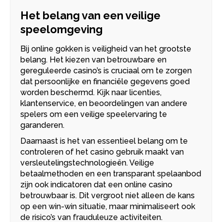
Het belang van een veilige
speelomgeving
Bij online gokken is veiligheid van het grootste
belang. Het kiezen van betrouwbare en
gereguleerde casino’s is cruciaal om te zorgen
dat persoonlijke en financiële gegevens goed
worden beschermd. Kijk naar licenties,
klantenservice, en beoordelingen van andere
spelers om een veilige speelervaring te
garanderen.
Daarnaast is het van essentieel belang om te
controleren of het casino gebruik maakt van
versleutelingstechnologieën. Veilige
betaalmethoden en een transparant spelaanbod
zijn ook indicatoren dat een online casino
betrouwbaar is. Dit vergroot niet alleen de kans
op een win-win situatie, maar minimaliseert ook
de risico’s van frauduleuze activiteiten.