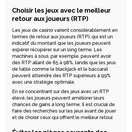
Choisir les jeux avec le meilleur
retour aux joueurs (RTP)
Les jeux de casino varient considérablement en
termes de retour aux joueurs (RTP), qui est un
indicatif du montant que les joueurs peuvent
espérer récupérer sur un long terme. Les
machines à sous, par exemple, peuvent avoir
des RTP allant de 85 à 98%, tandis que les jeux
de table comme le blackjack et le baccarat
peuvent atteindre des RTP supérieurs à 99%
avec une stratégie optimale.
En se concentrant sur des jeux avec un RTP
élevé, les joueurs peuvent améliorer leurs
chances de gains à long terme. Il est crucial de
faire des recherches sur les jeux avant de jouer
et de choisir ceux qui offrent le meilleur retour.