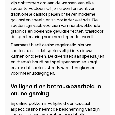
zijn ontworpen om aan de wensen van elke
speler te voldoen. Of je nu een fan bent van
traditionele casinospellen of liever moderne
gokkasten speelt, er is voor ieder wat wils. De
spellen zijn vaak voorzien van indrukwekkende
graphics en boeiende geluidseffecten, waardoor
de speelervaring nog meeslepender wordt.
Daarnaast biedt casino regelmatig nieuwe
spellen aan, zodat spelers altijd iets nieuws
kunnen ontdekken. De diversiteit aan speelstijlen
en thema’s houdt het spel spannend en zorgt
ervoor dat spelers steeds weer terugkomen
voor meer uitdagingen.
Veiligheid en betrouwbaarheid in
online gaming
Bij online gokken is veiligheid een cruciaal
aspect. casino neemt de bescherming van zijn
spelers serieus en zorgt ervoor dat alle