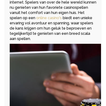
internet. Spelers van over de hele wereld kunnen
nu genieten van hun favoriete casinospellen
vanuit het comfort van hun eigen huis. Het
spelen op een
online casino's
biedt een unieke
ervaring vol avontuur en spanning, waar spelers
de kans krijgen om hun geluk te beproeven en
tegelijkertijd te genieten van een breed scala
aan spellen.