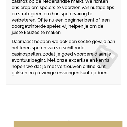
casino’s op de Nederlandse markt. We richten
ons erop om spelers te voorzien van nuttige tips
en strategieën om hun spelervaring te
verbeteren. Of je nu een beginner bent of een
doorgewinterde speler, wij helpen je om de
juiste keuzes te maken.
Daarnaast hebben we ook een sectie gewijd aan
het leren spelen van verschillende
casinospellen, zodat je goed voorbereid aan je
avontuur begint. Met onze expertise en kennis
hopen we dat je met vertrouwen online kunt
gokken en plezierige ervaringen kunt opdoen.