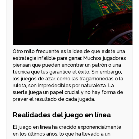
Otro mito frecuente es la idea de que existe una
estrategia infalible para ganar. Muchos jugadores
piensan que pueden encontrar un patrón o una
técnica que les garantice el éxito. Sin embargo,
los juegos de azar, como las tragamonedas o la
ruleta, son impredecibles por naturaleza. La
suerte juega un papel crucial y no hay forma de
prever el resultado de cada jugada.
Realidades del juego en línea
El juego en línea ha crecido exponencialmente
en los últimos años, lo que ha llevado a un